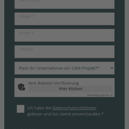
E-Mail
*
Firma
*
Telefon
Anti-Roboter-Verifizierung
Hier klicken
Friendly
Captcha ⇗
Ich habe die
Datenschutzrichtlinien
gelesen und bin damit einverstanden.*