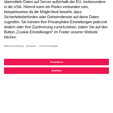
Melden Sie sich hier zum Newsletter an, um
neue Blogposts, Event- und Webinar-
Einladungen per E-Mail zu erhalten.
Jetzt anmelden
Folgen Sie uns
© 2026 ADITO Software GmbH
Impressum
|
Datenschutzerklärung
|
AGB
|
Teilnahmebedingungen
|
Cookie-Einstellungen