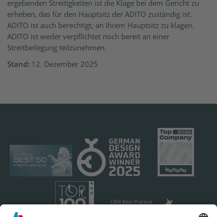
ergebenden Streitigkeiten ist die Klage bei dem Gericht zu
erheben, das für den Hauptsitz der ADITO zuständig ist.
ADITO ist auch berechtigt, an Ihrem Hauptsitz zu klagen.
ADITO ist weder verpflichtet noch bereit an einer
Streitbeilegung teilzunehmen.
Stand:
12. Dezember 2025