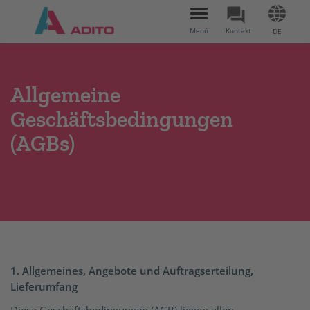
Toggle
navigation
Menü
Kontakt
DE
Allgemeine
Geschäftsbedingungen
(AGBs)
1. Allgemeines, Angebote und Auftragserteilung,
Lieferumfang
Diese Geschäftsbedingungen (AGB) liegen allen