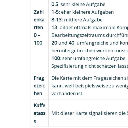
0.5
: sehr kleine Aufgabe
Zahl
1-5
: eher kleinere Aufgaben
enka
8-13
: mittlere Aufgabe
rten
13
: bildet oftmals maximale Komp
0 –
Bearbeitungszeitraums durchführ
100
20
und
40
: umfangreiche und kom
heruntergebrochen werden müss
100
: sehr umfangreiche Aufgabe,
Spezifizierung nicht schätzen läss
Frag
Die Karte mit dem Fragezeichen s
ezeic
kann, weil beispielsweise zu weni
hen
vorhanden ist.
Kaffe
etass
Mit dieser Karte signalisieren die
e