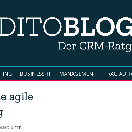
TING
BUSINESS-IT
MANAGEMENT
FRAG ADIT
e agile
g
ezeit:
6 min