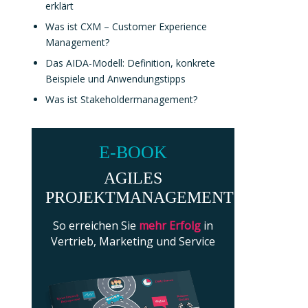
erklärt
Was ist CXM – Customer Experience
Management?
Das AIDA-Modell: Definition, konkrete
Beispiele und Anwendungstipps
Was ist Stakeholdermanagement?
E-BOOK
AGILES
PROJEKTMANAGEMENT
So erreichen Sie
mehr Erfolg
in
Vertrieb, Marketing und Service