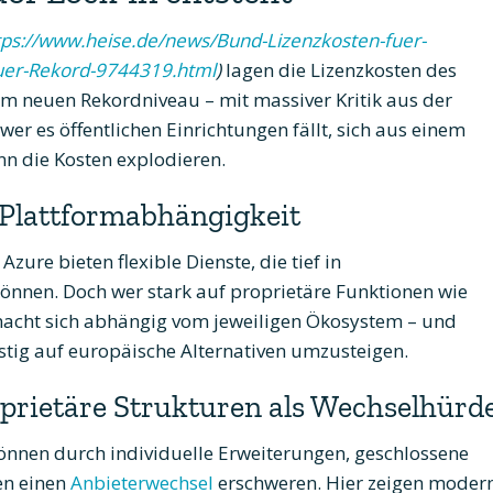
tps://www.heise.de/news/Bund-Lizenzkosten-fuer-
uer-Rekord-9744319.html
)
lagen die Lizenzkosten des
em neuen Rekordniveau – mit massiver Kritik aus der
hwer es öffentlichen Einrichtungen fällt, sich aus einem
nn die Kosten explodieren.
r Plattformabhängigkeit
ure bieten flexible Dienste, die tief in
önnen. Doch wer stark auf proprietäre Funktionen wie
acht sich abhängig vom jeweiligen Ökosystem – und
ristig auf europäische Alternativen umzusteigen.
rietäre Strukturen als Wechselhürd
nnen durch individuelle Erweiterungen, geschlossene
en einen
Anbieterwechsel
erschweren. Hier zeigen moder