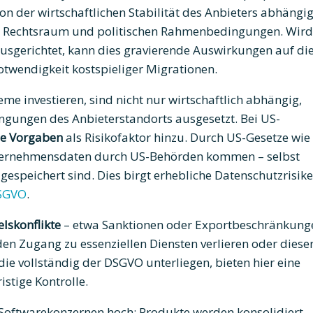
on der wirtschaftlichen Stabilität des Anbieters abhängig
e, Rechtsraum und politischen Rahmenbedingungen. Wird
 ausgerichtet, kann dies gravierende Auswirkungen auf di
otwendigkeit kostspieliger Migrationen.
me investieren, sind nicht nur wirtschaftlich abhängig,
gungen des Anbieterstandorts ausgesetzt. Bei US-
he Vorgaben
als Risikofaktor hinzu. Durch US-Gesetze wie
Unternehmensdaten durch US-Behörden kommen – selbst
espeichert sind. Dies birgt erhebliche Datenschutzrisik
SGVO
.
lskonflikte
– etwa Sanktionen oder Exportbeschränkung
n Zugang zu essenziellen Diensten verlieren oder diese
die vollständig der DSGVO unterliegen, bieten hier eine
istige Kontrolle.
Softwarekonzernen hoch: Produkte werden konsolidiert,