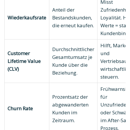
Misst
Anteil der
Zufriedenhei
Wiederkaufsrate
Bestandskunden,
Loyalität. H
die erneut kaufen.
Werte = star
Kundenbind
Hilft, Market
Durchschnittlicher
Customer
und
Gesamtumsatz je
Lifetime Value
Vertriebsau
Kunde über die
(CLV)
wirtschaftlic
Beziehung.
steuern.
Frühwarnsig
Prozentsatz der
für
abgewanderten
Unzufrieden
Churn Rate
Kunden im
oder Schwäc
Zeitraum.
im After-Sale
Prozess.