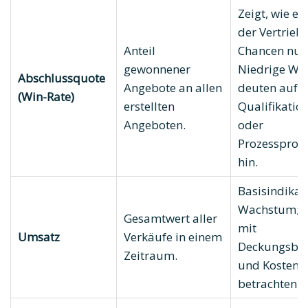
Zeigt, wie eff
der Vertrieb
Anteil
Chancen nutz
gewonnener
Niedrige We
Abschlussquote
Angebote an allen
deuten auf
(Win-Rate)
erstellten
Qualifikatio
Angeboten.
oder
Prozessprob
hin.
Basisindikat
Wachstum; s
Gesamtwert aller
mit
Umsatz
Verkäufe in einem
Deckungsbei
Zeitraum.
und Kosten
betrachten.