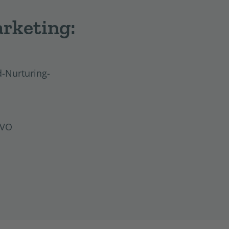
rketing:
d-Nurturing-
GVO