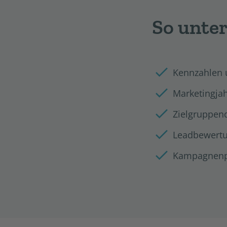
So unte
Kennzahlen 
Marketingja
Zielgruppend
Leadbewertun
Kampagnenp