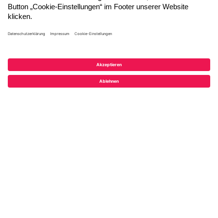
Jetzt anmelden
Folgen Sie uns
© 2026 ADITO Software GmbH
Impressum
|
Datenschutzerklärung
|
AGB
|
Teilnahmebedingungen
|
Cookie-Einstellungen