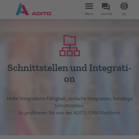
Toggle
navigation
Menü
Kontakt
DE
Schnitt­stel­len und In­te­gra­ti­
on
Hohe Integrations-Fähigkeit, einfache Integration, beliebige
Schnittstellen:
So profitieren Sie von der ADITO CRM-Plattform.