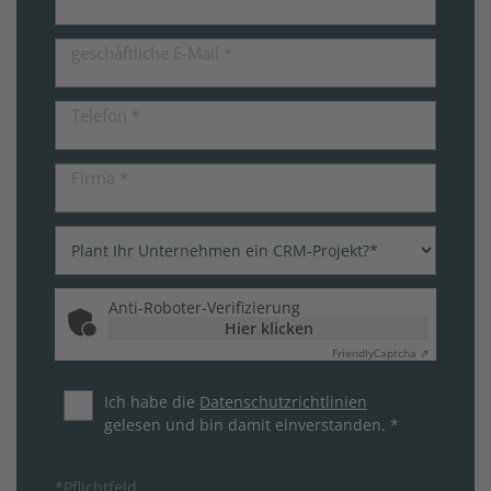
geschäftliche E-Mail
*
Telefon
*
Firma
*
Anti-Roboter-Verifizierung
Hier klicken
Friendly
Captcha ⇗
Ich habe die
Datenschutzrichtlinien
gelesen und bin damit einverstanden. *
*Pflichtfeld