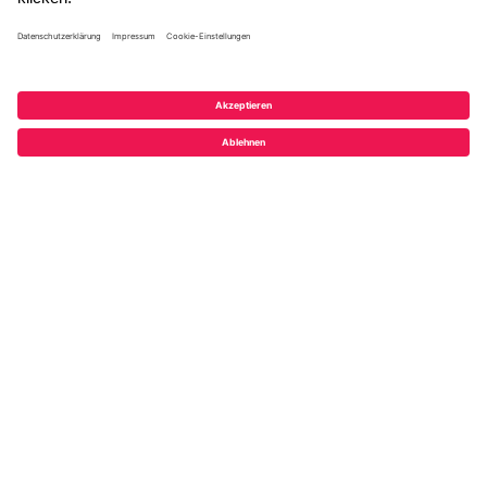
Jetzt anmelden
Folgen Sie uns
© 2026 ADITO Software GmbH
Impressum
|
Datenschutzerklärung
|
AGB
|
Teilnahmebedingungen
|
Cookie-Einstellungen