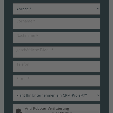
Vorname
*
Nachname
*
geschäftliche E-Mail
*
Telefon
Firma
*
Anti-Roboter-Verifizierung