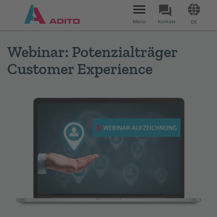
Toggle
navigation
Menü
Kontakt
DE
Webinar: Potenzialträger
Customer Experience