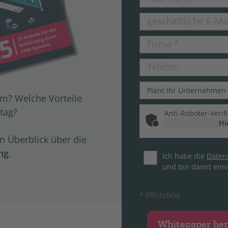
geschäftliche E-Ma
Firma
*
Telefon
m? Welche Vorteile
tag?
Anti-Roboter-Verif
Hi
n Überblick über die
ng
.
Ich habe die
Datens
und bin damit einv
* Pflichtfeld
Whitepaper he