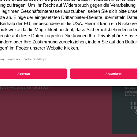
rkennen
isierbare Standardlösung
Vertrieb und Service
 Zusammenarbeit in
 CRM-Auswahl achten