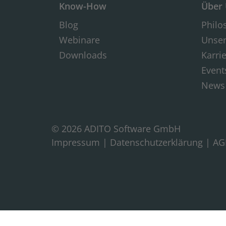
Know-How
Über
Blog
Philo
Webinare
Unse
Downloads
Karri
Event
News
© 2026 ADITO Software GmbH
Impressum
|
Datenschutzerklärung
|
AG