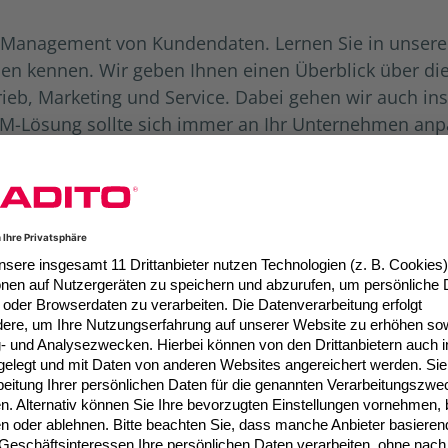
m Management von Kundendaten. Lernen Sie in unser
en kennen. Wir geben Ihnen einen Überblick über d
eb, Marketing und Service. Dabei gehen wir auch insb
RM-Lösung sollte sich immer an Ihr Unternehmen anp
iesem Whitepaper erfahren