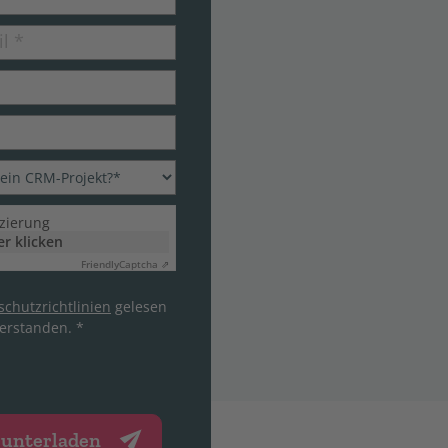
il
*
izierung
er klicken
Friendly
Captcha ⇗
chutzrichtlinien
gelesen
erstanden. *
runterladen