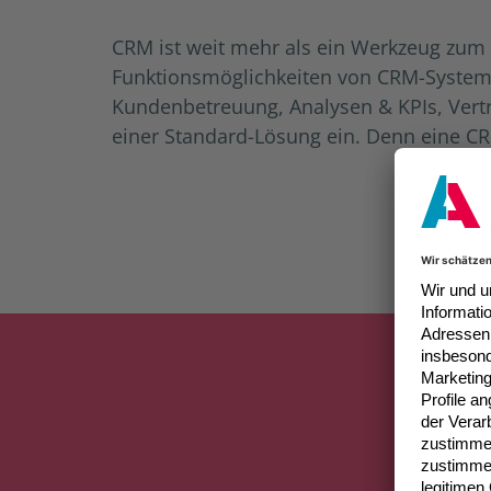
CRM ist weit mehr als ein Werkzeug zu
Funktionsmöglichkeiten von CRM-System
Kundenbetreuung, Analysen & KPIs, Vertri
einer Standard-Lösung ein. Denn eine C
In d