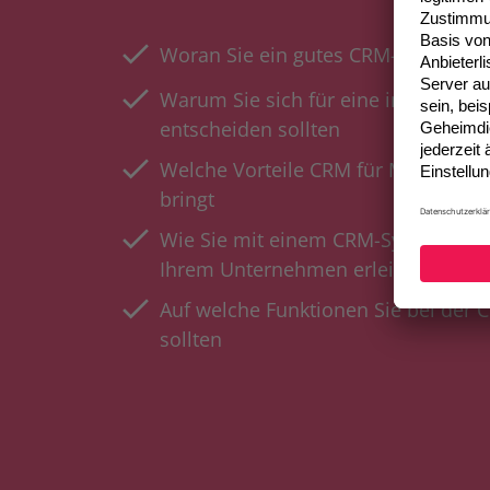
Woran Sie ein gutes CRM-System e
Warum Sie sich für eine individual
entscheiden sollten
Welche Vorteile CRM für Marketing, 
bringt
Wie Sie mit einem CRM-System die
Ihrem Unternehmen erleichtern
Auf welche Funktionen Sie bei der
sollten