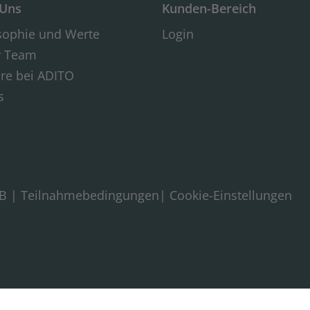
 Uns
Kunden-Bereich
sophie und Werte
Login
r Team
ere bei ADITO
s
B
|
Teilnahmebedingungen
|
Cookie-Einstellungen