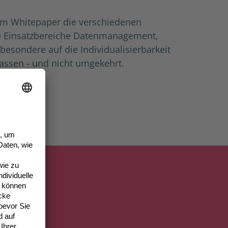
em Whitepaper die verschiedenen
ie Einsatzbereiche Datenmanagement,
esondere auf die Individualisierbarkeit
assen - und nicht umgekehrt.
 Sie: