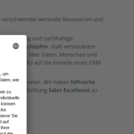
rt, verschwendet wertvolle Ressourcen und
Terminplanung und nachhaltige
 Daten
ausschöpfen
. Statt verstaubtem
 Überblick über Daten, Menschen und
zent der KMU auf die Vorteile eines CRM-
lchaos entkommen. Wir haben
hilfreiche
 Reise in Richtung
Sales Excellence
zu