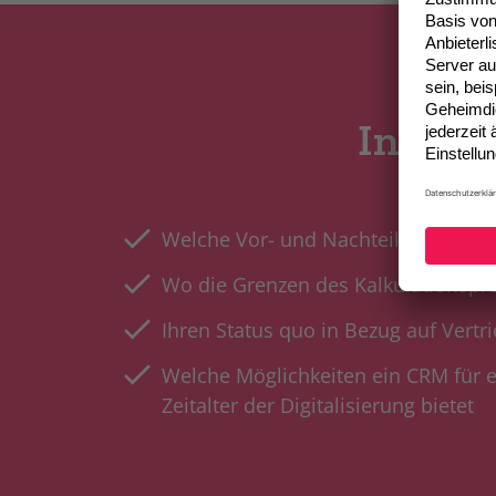
In dies
Welche Vor- und Nachteile Excel mit
Wo die Grenzen des Kalkulationsp
Ihren Status quo in Bezug auf Vert
Welche Möglichkeiten ein CRM für ef
Zeitalter der Digitalisierung bietet