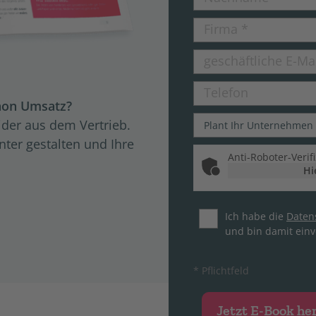
Firma
*
geschäftliche E-Ma
Telefon
chon Um­satz?
ei­der aus dem Ver­trieb.
enter gestalten und Ihre
Anti-Roboter-Verif
Hi
Ich habe die
Datens
und bin damit einv
* Pflichtfeld
Jetzt E-Book he