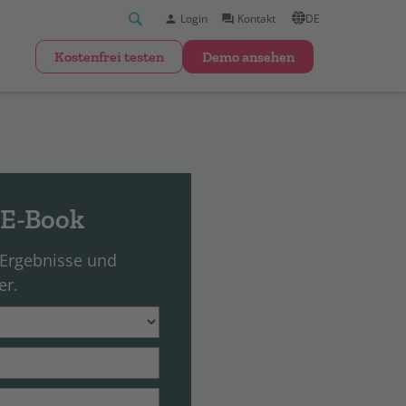
Login
Kontakt
DE
kostenfrei testen
Demo ansehen
 E-Book
 Ergebnisse und
er.