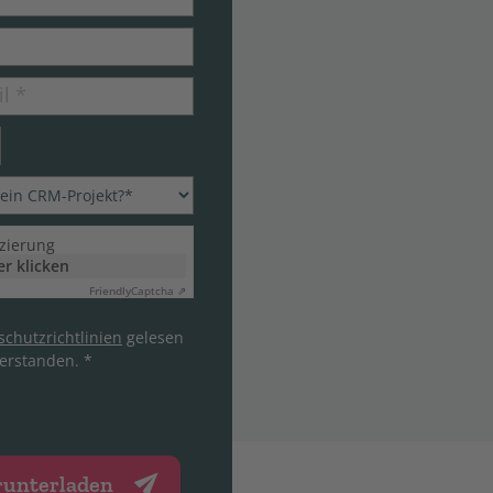
il
*
izierung
er klicken
Friendly
Captcha ⇗
chutzrichtlinien
gelesen
erstanden. *
runterladen