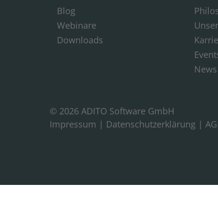
Blog
Philo
Webinare
Unse
Downloads
Karri
Event
News
© 2026 ADITO Software GmbH
Impressum
|
Datenschutzerklärung
|
AG