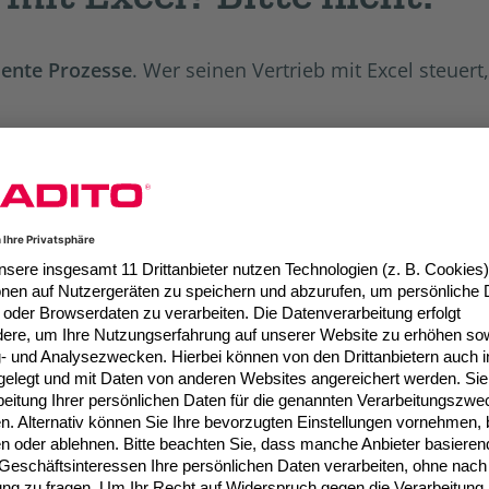
ziente Prozesse
. Wer seinen Vertrieb mit Excel steue
 unter anderem die Priorisierung von Interessenten, 
t, wird allerdings nie das
volle Potenzial
aus seinen
ganzheitliches System
setzen, um einen umfassenden
udie aus 2019
setzen beispielsweise bereits 47,3 Pro
ten.
ie Grenzen von Excel liegen und wie Sie dem Forme
onkrete Schritte
zusammengetragen, um Sie auf Ihrer