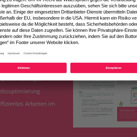
em praxisnahen E-Book le
 sich bringt
rogrammes liegen
riebsoptimierung
fizientes Arbeiten im