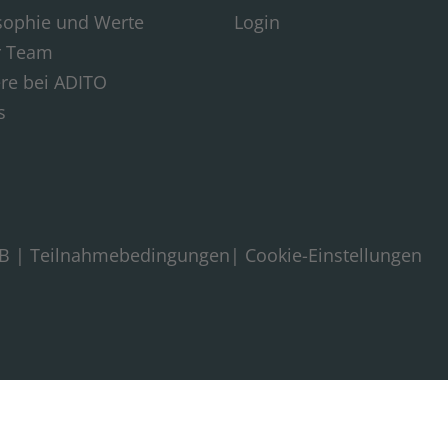
sophie und Werte
Login
r Team
ere bei ADITO
s
B
|
Teilnahmebedingungen
|
Cookie-Einstellungen