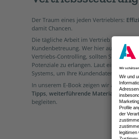
Der Traum eines jeden Vertrieblers:
Effi
damit Chancen.
Die tägliche Arbeit im Vertrieb verlangt
Kundenbetreuung. Wer hier auf Excel setz
Vertriebs-Controlling, sollten Sie auf ein
Potenziale zu erlangen. Laut einer
CRM-St
Systems, um Ihre Kundendaten zu verwal
In unserem E-Book zeigen wir auf, wo d
Tipps
,
weiterführende Materialien
und
k
begleiten.