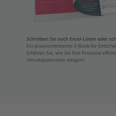
Schrei­ben Sie noch Excel-Lis­ten oder s
Ein pra­xis­ori­en­tier­tes E-Book für Ent­sch
Erfahren Sie, wie Sie Ihre Prozesse effizi
Umsatzpotenziale steigern.