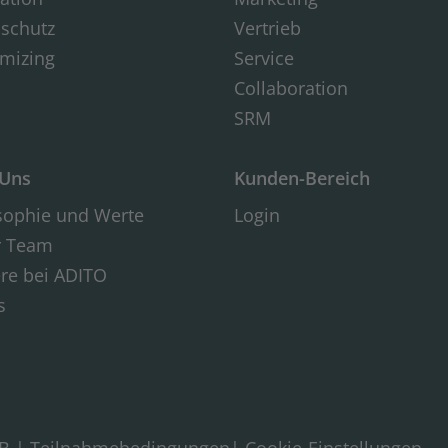
schutz
Vertrieb
mizing
Service
Collaboration
SRM
 Uns
Kunden-Bereich
sophie und Werte
Login
r Team
ere bei ADITO
s