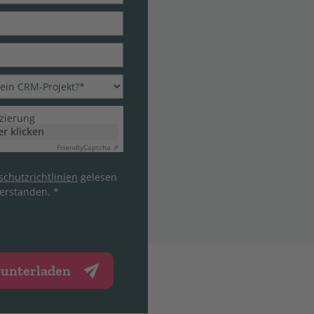
izierung
er klicken
Friendly
Captcha ⇗
chutzrichtlinien
gelesen
erstanden. *
runterladen