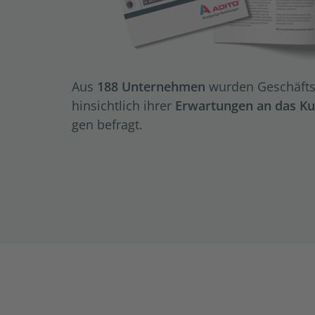
Aus
188 Un­ter­neh­men
wur­den Ge­schäfts­l
hin­sicht­lich ihrer
Er­war­tun­gen an das Kun
gen be­fragt.