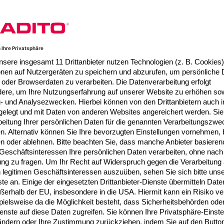
dings liefern Ihnen:
 CRM-Projekte
rategie
 scheitern
 Branchen