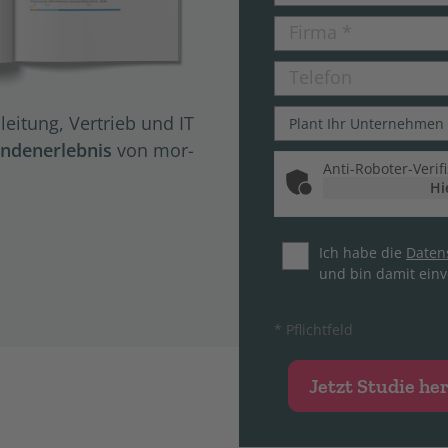
Firma
*
Telefon
ei­tung, Ver­trieb und IT
­de­ner­leb­nis
von mor­
Anti-Roboter-Verif
Hi
Ich habe die
Datens
und bin damit einv
* Pflichtfeld
Jetzt Studie he