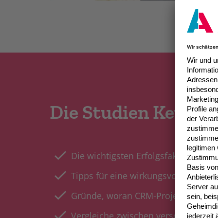
Die Studien Key-Fin
Die wichtigsten Erfolgsfaktoren für
Tipps für eine wirkungsvolle CRM-St
Gründe, woran CRM-Projekte häufig
Vergleiche zwischen verschiedenen